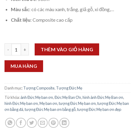
Màu sắc
: có các màu xanh, trắng, giả gỗ, xi đồng,…
Chất liệu
: Composite cao cấp
Tượng Đức Mẹ Ban Ơn 50cm số lượng
THÊM VÀO GIỎ HÀNG
MUA HÀNG
Danh mục:
Tượng Composite
,
Tượng Đức Mẹ
Từ khóa:
ảnh Đức Mẹ ban ơn
,
Đức Mẹ Ban Ơn
,
hình ảnh Đức Mẹ Ban ơn
,
hình Đức Mẹ ban ơn
,
Mẹ ban ơn
,
tượng Đức Mẹ ban ơn
,
tượng Đức Mẹ ban
ơn bằng đá
,
tượng Đức Mẹ ban ơn bằng gỗ
,
tượng Đức Mẹ ban ơn đẹp