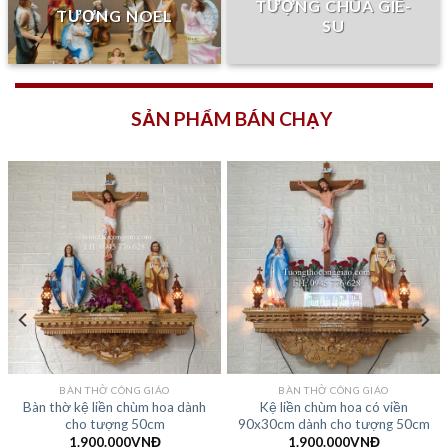
TƯỢNG CHÚA GIÊ-
TƯỢNG NOEL
SU
SẢN PHẨM BÁN CHẠY
BÀN THỜ CÔNG GIÁO
BÀN THỜ CÔNG GIÁO
Bàn thờ kệ liền chùm hoa dành
Kệ liền chùm hoa có viền
cho tượng 50cm
90x30cm dành cho tượng 50cm
1.900.000
VNĐ
1.900.000
VNĐ