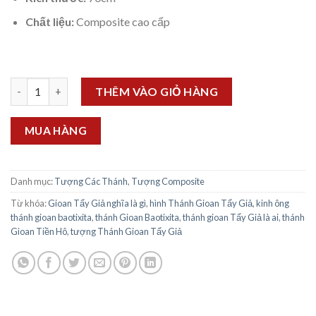
Chất liệu:
Composite cao cấp
Tượng Thánh Gioan Baotixita 70cm số lượng
THÊM VÀO GIỎ HÀNG
MUA HÀNG
Danh mục:
Tượng Các Thánh
,
Tượng Composite
Từ khóa:
Gioan Tẩy Giả nghĩa là gì
,
hình Thánh Gioan Tẩy Giả
,
kinh ông
thánh gioan baotixita
,
thánh Gioan Baotixita
,
thánh gioan Tẩy Giả là ai
,
thánh
Gioan Tiền Hô
,
tượng Thánh Gioan Tẩy Giả