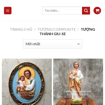
Skip
to
Tìm
kiếm:
content
TRANG CHỦ
/
TƯỢNG COMPOSITE
/
TƯỢNG
THÁNH GIU-SE