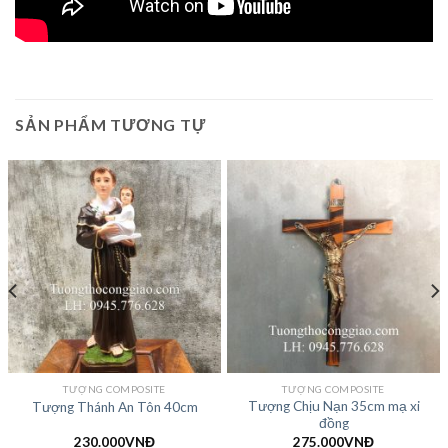
SẢN PHẨM TƯƠNG TỰ
TƯỢNG COMPOSITE
TƯỢNG COMPOSITE
Tượng Chịu Nạn 35cm mạ xi
Tượng Thánh An Tôn 40cm
đồng
230.000
VNĐ
275.000
VNĐ