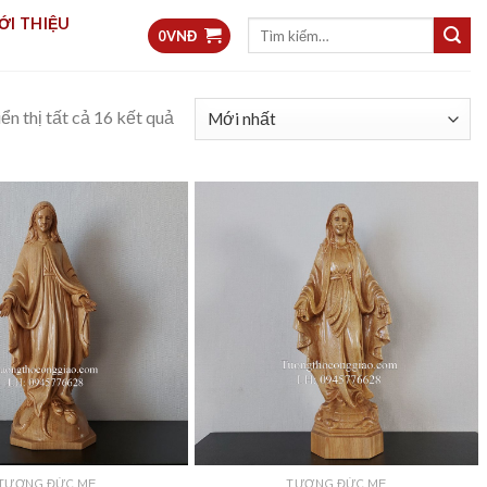
ỚI THIỆU
Tìm
0
VNĐ
kiếm:
ển thị tất cả 16 kết quả
TƯỢNG ĐỨC MẸ
TƯỢNG ĐỨC MẸ