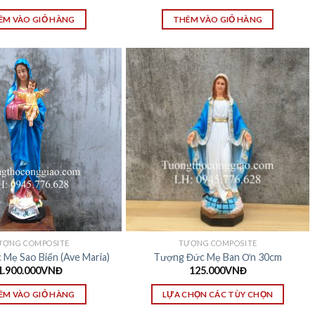
ÊM VÀO GIỎ HÀNG
THÊM VÀO GIỎ HÀNG
ƯỢNG COMPOSITE
TƯỢNG COMPOSITE
Mẹ Sao Biển (Ave Maria)
Tượng Đức Mẹ Ban Ơn 30cm
1.900.000
VNĐ
125.000
VNĐ
ÊM VÀO GIỎ HÀNG
LỰA CHỌN CÁC TÙY CHỌN