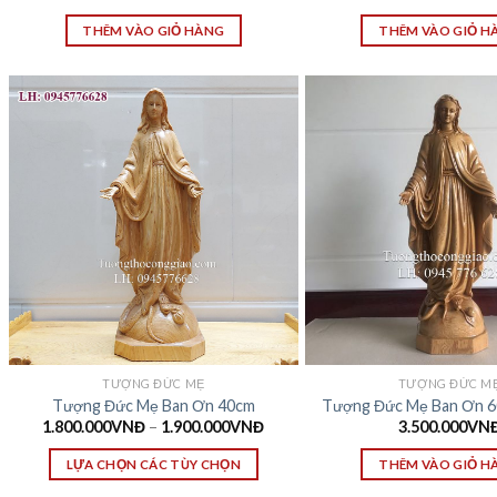
THÊM VÀO GIỎ HÀNG
THÊM VÀO GIỎ H
TƯỢNG ĐỨC MẸ
TƯỢNG ĐỨC M
Tượng Đức Mẹ Ban Ơn 40cm
Tượng Đức Mẹ Ban Ơn 6
1.800.000
VNĐ
–
1.900.000
VNĐ
3.500.000
VN
LỰA CHỌN CÁC TÙY CHỌN
THÊM VÀO GIỎ H