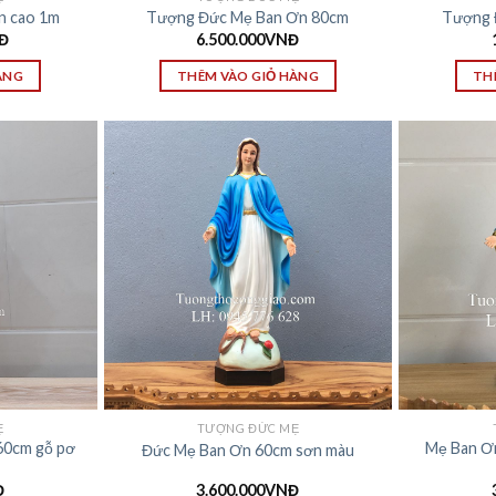
n cao 1m
Tượng Đức Mẹ Ban Ơn 80cm
Tượng 
Đ
6.500.000
VNĐ
ÀNG
THÊM VÀO GIỎ HÀNG
TH
Ẹ
TƯỢNG ĐỨC MẸ
60cm gỗ pơ
Mẹ Ban Ơ
Đức Mẹ Ban Ơn 60cm sơn màu
Đ
3.600.000
VNĐ