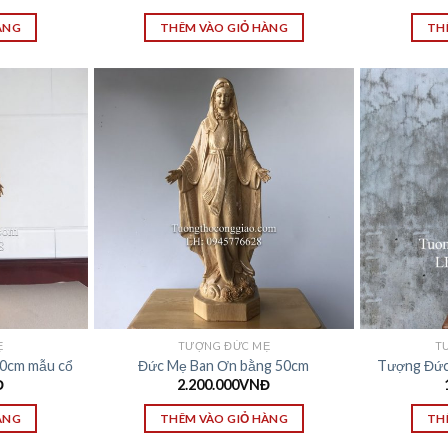
ÀNG
THÊM VÀO GIỎ HÀNG
TH
Ẹ
TƯỢNG ĐỨC MẸ
T
0cm mẫu cổ
Đức Mẹ Ban Ơn bằng 50cm
Tượng Đức 
Đ
2.200.000
VNĐ
ÀNG
THÊM VÀO GIỎ HÀNG
TH