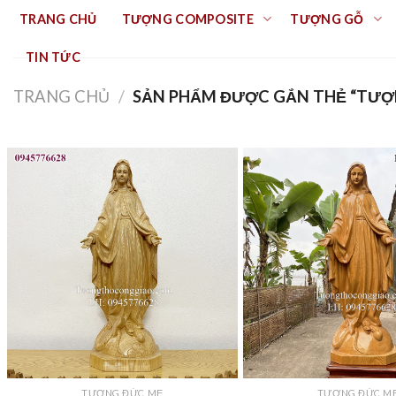
Skip
TRANG CHỦ
TƯỢNG COMPOSITE
TƯỢNG GỖ
to
content
TIN TỨC
TRANG CHỦ
/
SẢN PHẨM ĐƯỢC GẮN THẺ “TƯỢ
TƯỢNG ĐỨC MẸ
TƯỢNG ĐỨC M