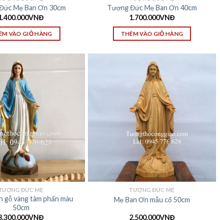
Đức Mẹ Ban Ơn 30cm
Tượng Đức Mẹ Ban Ơn 40cm
1.400.000
VNĐ
1.700.000
VNĐ
ÊM VÀO GIỎ HÀNG
THÊM VÀO GIỎ HÀNG
TƯỢNG ĐỨC MẸ
TƯỢNG ĐỨC MẸ
n gỗ vàng tâm phấn màu
Mẹ Ban Ơn mẫu cổ 50cm
50cm
3.300.000
VNĐ
2.500.000
VNĐ