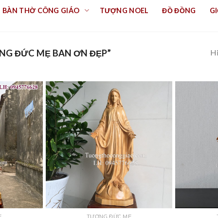
BÀN THỜ CÔNG GIÁO
TƯỢNG NOEL
ĐỒ ĐỒNG
GI
Hi
NG ĐỨC MẸ BAN ƠN ĐẸP”
Ẹ
TƯỢNG ĐỨC MẸ