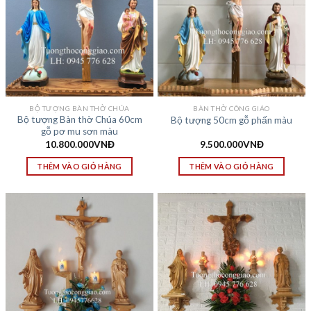
BỘ TƯỢNG BÀN THỜ CHÚA
BÀN THỜ CÔNG GIÁO
Bộ tượng Bàn thờ Chúa 60cm
Bộ tượng 50cm gỗ phấn màu
gỗ pơ mu sơn màu
10.800.000
VNĐ
9.500.000
VNĐ
THÊM VÀO GIỎ HÀNG
THÊM VÀO GIỎ HÀNG