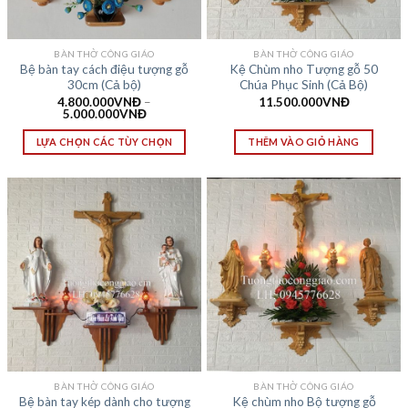
BÀN THỜ CÔNG GIÁO
BÀN THỜ CÔNG GIÁO
Bệ bàn tay cách điệu tượng gỗ
Kệ Chùm nho Tượng gỗ 50
30cm (Cả bộ)
Chúa Phục Sinh (Cả Bộ)
4.800.000
VNĐ
–
11.500.000
VNĐ
5.000.000
VNĐ
LỰA CHỌN CÁC TÙY CHỌN
THÊM VÀO GIỎ HÀNG
BÀN THỜ CÔNG GIÁO
BÀN THỜ CÔNG GIÁO
Bệ bàn tay kép dành cho tượng
Kệ chùm nho Bộ tượng gỗ