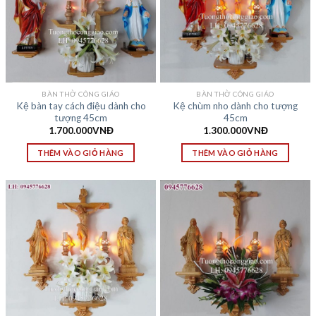
BÀN THỜ CÔNG GIÁO
BÀN THỜ CÔNG GIÁO
Kệ bàn tay cách điệu dành cho
Kệ chùm nho dành cho tượng
tượng 45cm
45cm
1.700.000
VNĐ
1.300.000
VNĐ
THÊM VÀO GIỎ HÀNG
THÊM VÀO GIỎ HÀNG