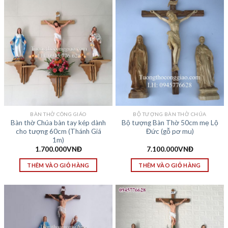
BÀN THỜ CÔNG GIÁO
BỘ TƯỢNG BÀN THỜ CHÚA
Bàn thờ Chúa bàn tay kép dành
Bộ tượng Bàn Thờ 50cm mẹ Lộ
cho tượng 60cm (Thánh Giá
Đức (gỗ pơ mu)
1m)
1.700.000
VNĐ
7.100.000
VNĐ
THÊM VÀO GIỎ HÀNG
THÊM VÀO GIỎ HÀNG