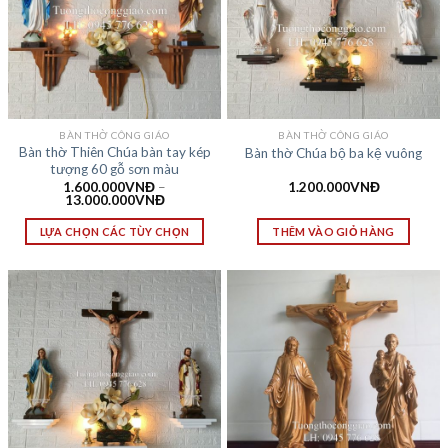
BÀN THỜ CÔNG GIÁO
BÀN THỜ CÔNG GIÁO
Bàn thờ Thiên Chúa bàn tay kép
Bàn thờ Chúa bộ ba kệ vuông
tượng 60 gỗ sơn màu
1.600.000
VNĐ
–
1.200.000
VNĐ
13.000.000
VNĐ
LỰA CHỌN CÁC TÙY CHỌN
THÊM VÀO GIỎ HÀNG