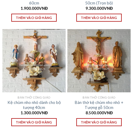
60cm
50cm (Trọn bộ)
1.900.000
VNĐ
9.300.000
VNĐ
THÊM VÀO GIỎ HÀNG
THÊM VÀO GIỎ HÀNG
BÀN THỜ CÔNG GIÁO
BÀN THỜ CÔNG GIÁO
Kệ chùm nho nhỏ dành cho bộ
Bàn thờ kệ chùm nho nhỏ +
tượng 40cm
Tượng gỗ 50cm
1.300.000
VNĐ
8.500.000
VNĐ
THÊM VÀO GIỎ HÀNG
THÊM VÀO GIỎ HÀNG