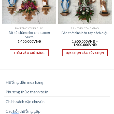
BÀN THỜ CÔNG GIÁO
BÀN THỜ CÔNG GIÁO
Bộ kệ chùm nho cho tượng
Bàn thờ hình bàn tay cách điệu
50cm
1.400.000
VNĐ
1.600.000
VNĐ
–
1.900.000
VNĐ
THÊM VÀO GIỎ HÀNG
LỰA CHỌN CÁC TÙY CHỌN
Hướng dẫn mua hàng
Phương thức thanh toán
Chính sách vận chuyển
Câu hỏi thường gặp