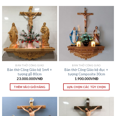
BÀN THỜ CÔNG GIÁO
BÀN THỜ CÔNG GIÁO
Bàn thờ Công Giáo kệ 1m4 +
Bàn thờ Công Giáo kệ đục +
tượng gỗ 80cm
tượng Composite 30cm
23.000.000
VNĐ
1.900.000
VNĐ
THÊM VÀO GIỎ HÀNG
LỰA CHỌN CÁC TÙY CHỌN