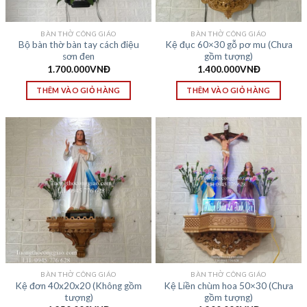
BÀN THỜ CÔNG GIÁO
BÀN THỜ CÔNG GIÁO
Bộ bàn thờ bàn tay cách điệu
Kệ đục 60×30 gỗ pơ mu (Chưa
sơn đen
gồm tượng)
1.700.000
VNĐ
1.400.000
VNĐ
THÊM VÀO GIỎ HÀNG
THÊM VÀO GIỎ HÀNG
BÀN THỜ CÔNG GIÁO
BÀN THỜ CÔNG GIÁO
Kệ đơn 40x20x20 (Không gồm
Kệ Liền chùm hoa 50×30 (Chưa
tượng)
gồm tượng)