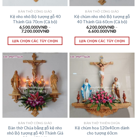
BÀN THỜ CÔNG GIÁO
BÀN THỜ CÔNG GIÁO
Kệ nho nhỏ Bộ tượng gỗ 40
Kệ chùm nho nhỏ Bộ tượng gỗ
Thánh Giá 70cm (Cả bộ)
40 Thánh Giá 60cm (Cả bộ)
6.500.000
VNĐ
–
6.200.000
VNĐ
–
7.200.000
VNĐ
6.600.000
VNĐ
LỰA CHỌN CÁC TÙY CHỌN
LỰA CHỌN CÁC TÙY CHỌN
BÀN THỜ CÔNG GIÁO
BÀN THỜ THIÊN CHÚA
Bàn thờ Chúa bằng gỗ kệ nho
Kệ chùm hoa 120x40cm dành
nhỏ Bộ tượng gỗ 40 Thánh Giá
cho tượng 60cm