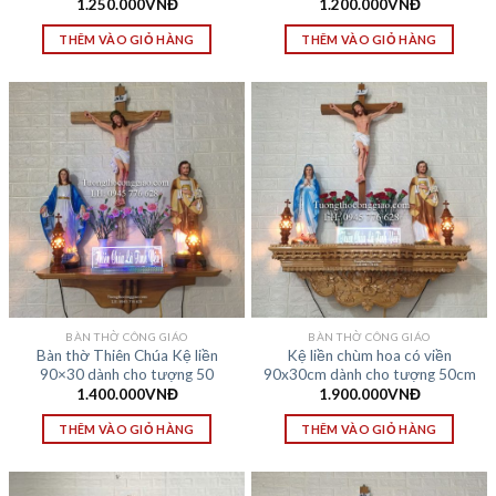
1.250.000
VNĐ
1.200.000
VNĐ
THÊM VÀO GIỎ HÀNG
THÊM VÀO GIỎ HÀNG
BÀN THỜ CÔNG GIÁO
BÀN THỜ CÔNG GIÁO
Bàn thờ Thiên Chúa Kệ liền
Kệ liền chùm hoa có viền
90×30 dành cho tượng 50
90x30cm dành cho tượng 50cm
1.400.000
VNĐ
1.900.000
VNĐ
THÊM VÀO GIỎ HÀNG
THÊM VÀO GIỎ HÀNG