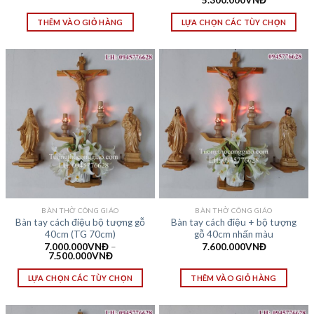
5.300.000
VNĐ
THÊM VÀO GIỎ HÀNG
LỰA CHỌN CÁC TÙY CHỌN
BÀN THỜ CÔNG GIÁO
BÀN THỜ CÔNG GIÁO
Bàn tay cách điệu bộ tượng gỗ
Bàn tay cách điệu + bộ tượng
40cm (TG 70cm)
gỗ 40cm nhấn màu
7.000.000
VNĐ
–
7.600.000
VNĐ
7.500.000
VNĐ
LỰA CHỌN CÁC TÙY CHỌN
THÊM VÀO GIỎ HÀNG