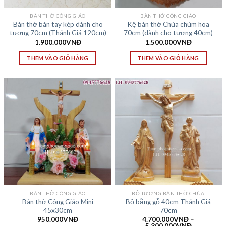
BÀN THỜ CÔNG GIÁO
BÀN THỜ CÔNG GIÁO
Bàn thờ bàn tay kép dành cho
Kệ bàn thờ Chúa chùm hoa
tượng 70cm (Thánh Giá 120cm)
70cm (dành cho tượng 40cm)
1.900.000
VNĐ
1.500.000
VNĐ
THÊM VÀO GIỎ HÀNG
THÊM VÀO GIỎ HÀNG
BÀN THỜ CÔNG GIÁO
BỘ TƯỢNG BÀN THỜ CHÚA
Bàn thờ Công Giáo Mini
Bộ bằng gỗ 40cm Thánh Giá
45x30cm
70cm
950.000
VNĐ
4.700.000
VNĐ
–