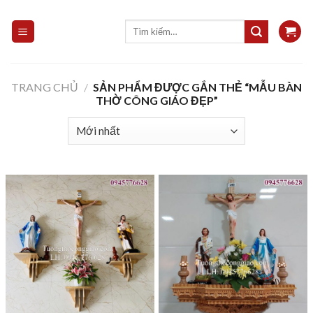
Skip
to
Tìm
kiếm:
content
TRANG CHỦ
/
SẢN PHẨM ĐƯỢC GẮN THẺ “MẪU BÀN
THỜ CÔNG GIÁO ĐẸP”