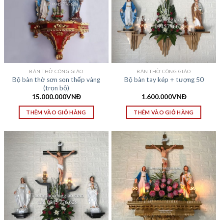
BÀN THỜ CÔNG GIÁO
BÀN THỜ CÔNG GIÁO
Bộ bàn thờ sơn son thếp vàng
Bộ bàn tay kép + tượng 50
(trọn bộ)
15.000.000
VNĐ
1.600.000
VNĐ
THÊM VÀO GIỎ HÀNG
THÊM VÀO GIỎ HÀNG