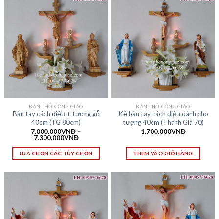
BÀN THỜ CÔNG GIÁO
BÀN THỜ CÔNG GIÁO
Bàn tay cách điệu + tượng gỗ
Kệ bàn tay cách điệu dành cho
40cm (TG 80cm)
tượng 40cm (Thánh Giá 70)
7.000.000
VNĐ
–
1.700.000
VNĐ
7.300.000
VNĐ
LỰA CHỌN CÁC TÙY CHỌN
THÊM VÀO GIỎ HÀNG