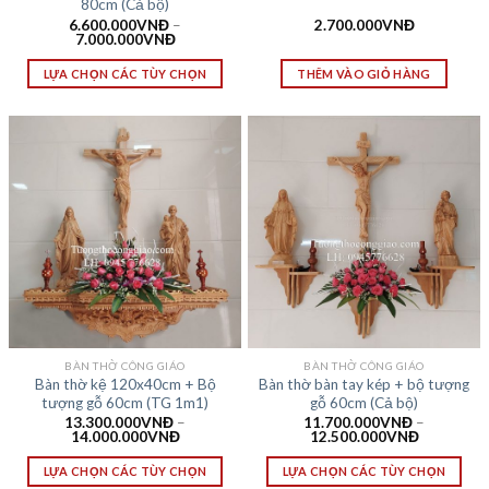
80cm (Cả bộ)
6.600.000
VNĐ
–
2.700.000
VNĐ
7.000.000
VNĐ
LỰA CHỌN CÁC TÙY CHỌN
THÊM VÀO GIỎ HÀNG
BÀN THỜ CÔNG GIÁO
BÀN THỜ CÔNG GIÁO
Bàn thờ kệ 120x40cm + Bộ
Bàn thờ bàn tay kép + bộ tượng
tượng gỗ 60cm (TG 1m1)
gỗ 60cm (Cả bộ)
13.300.000
VNĐ
–
11.700.000
VNĐ
–
14.000.000
VNĐ
12.500.000
VNĐ
LỰA CHỌN CÁC TÙY CHỌN
LỰA CHỌN CÁC TÙY CHỌN