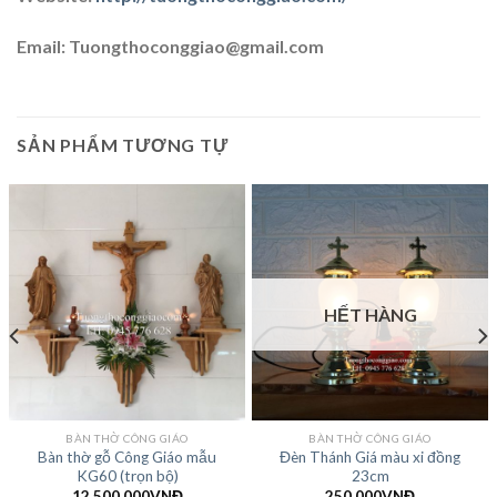
Email: Tuongthoconggiao@gmail.com
SẢN PHẨM TƯƠNG TỰ
HẾT HÀNG
BÀN THỜ CÔNG GIÁO
BÀN THỜ CÔNG GIÁO
Bàn thờ gỗ Công Giáo mẫu
Đèn Thánh Giá màu xi đồng
KG60 (trọn bộ)
23cm
12.500.000
VNĐ
250.000
VNĐ