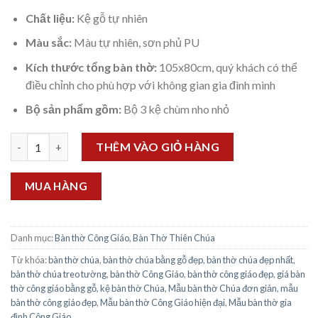
Chất liệu:
Kệ gỗ tự nhiên
Màu sắc:
Màu tự nhiên, sơn phủ PU
Kích thước tổng bàn thờ:
105x80cm, quý khách có thể
điều chỉnh cho phù hợp với không gian gia đình mình
Bộ sản phẩm gồm:
Bộ 3 kệ chùm nho nhỏ
Kệ chùm nho nhỏ dành cho bộ tượng 40cm số lượng
THÊM VÀO GIỎ HÀNG
MUA HÀNG
Danh mục:
Bàn thờ Công Giáo
,
Bàn Thờ Thiên Chúa
Từ khóa:
bàn thờ chúa
,
bàn thờ chúa bằng gỗ đẹp
,
bàn thờ chúa đẹp nhất
,
bàn thờ chúa treo tường
,
bàn thờ Công Giáo
,
bàn thờ công giáo đẹp
,
giá bàn
thờ công giáo bằng gỗ
,
kệ bàn thờ Chúa
,
Mẫu bàn thờ Chúa đơn giản
,
mẫu
bàn thờ công giáo đẹp
,
Mẫu bàn thờ Công Giáo hiện đại
,
Mẫu bàn thờ gia
đình Công Giáo