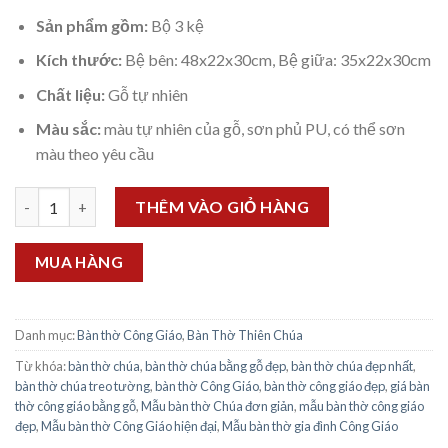
Sản phẩm gồm:
Bộ 3 kệ
Kích thước:
Bệ bên: 48x22x30cm, Bệ giữa: 35x22x30cm
Chất liệu:
Gỗ tự nhiên
Màu sắc:
màu tự nhiên của gỗ, sơn phủ PU, có thể sơn
màu theo yêu cầu
Bộ 3 bệ bàn tay kép dành cho tượng 50cm số lượng
THÊM VÀO GIỎ HÀNG
MUA HÀNG
Danh mục:
Bàn thờ Công Giáo
,
Bàn Thờ Thiên Chúa
Từ khóa:
bàn thờ chúa
,
bàn thờ chúa bằng gỗ đẹp
,
bàn thờ chúa đẹp nhất
,
bàn thờ chúa treo tường
,
bàn thờ Công Giáo
,
bàn thờ công giáo đẹp
,
giá bàn
thờ công giáo bằng gỗ
,
Mẫu bàn thờ Chúa đơn giản
,
mẫu bàn thờ công giáo
đẹp
,
Mẫu bàn thờ Công Giáo hiện đại
,
Mẫu bàn thờ gia đình Công Giáo