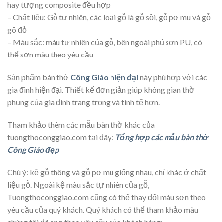
hay tượng composite đều hợp
– Chất liệu: Gỗ tự nhiên, các loại gỗ là gỗ sồi, gỗ pơ mu và gỗ
gõ đỏ
– Màu sắc: màu tự nhiên của gỗ, bên ngoài phủ sơn PU, có
thể sơn màu theo yêu cầu
Sản phẩm bàn thờ
Công Giáo hiện đại
này phù hợp với các
gia đình hiện đại. Thiết kế đơn giản giúp không gian thờ
phụng của gia đình trang trọng và tinh tế hơn.
Tham khảo thêm các mẫu bàn thờ khác của
tuongthoconggiao.com tại đây:
Tổng hợp các mẫu bàn thờ
Công Giáo đẹp
Chú ý: kệ gỗ thông và gỗ pơ mu giống nhau, chỉ khác ở chất
liệu gỗ. Ngoài kệ màu sắc tự nhiên của gỗ,
Tuongthoconggiao.com cũng có thể thay đổi màu sơn theo
yêu cầu của quý khách. Quý khách có thể tham khảo màu
chúng tôi đã sơn theo yêu cầu của khách hàng: