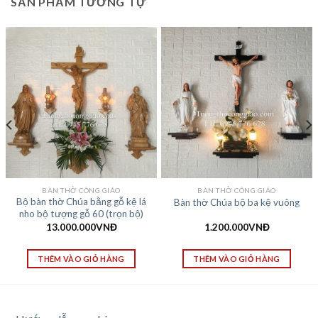
SẢN PHẨM TƯƠNG TỰ
BÀN THỜ CÔNG GIÁO
BÀN THỜ CÔNG GIÁO
Bộ bàn thờ Chúa bằng gỗ kệ lá
Bàn thờ Chúa bộ ba kệ vuông
nho bộ tượng gỗ 60 (trọn bộ)
13.000.000
VNĐ
1.200.000
VNĐ
THÊM VÀO GIỎ HÀNG
THÊM VÀO GIỎ HÀNG