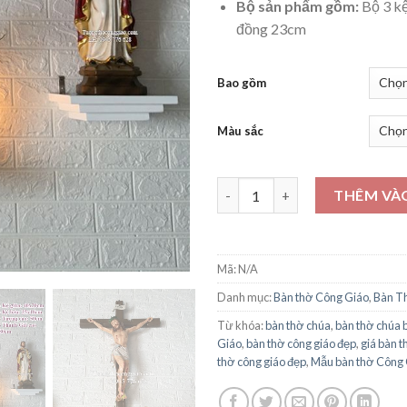
Bộ sản phẩm gồm:
Bộ 3 kệ
đồng 23cm
Bao gồm
Màu sắc
Bàn thờ Chúa hiện đại Kệ vuô
THÊM VÀ
Mã:
N/A
Danh mục:
Bàn thờ Công Giáo
,
Bàn T
Từ khóa:
bàn thờ chúa
,
bàn thờ chúa 
Giáo
,
bàn thờ công giáo đẹp
,
giá bàn t
thờ công giáo đẹp
,
Mẫu bàn thờ Công G