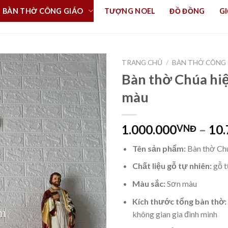
BÀN THỜ CÔNG GIÁO
TƯỢNG NOEL
ĐỒ ĐỒNG
GI
TRANG CHỦ
/
BÀN THỜ CÔNG 
Bàn thờ Chúa hi
màu
1.000.000
–
10.
VNĐ
Tên sản phẩm:
Bàn thờ Ch
Chất liệu gỗ tự nhiên:
gỗ t
Màu sắc:
Sơn màu
Kích thước tổng bàn thờ
không gian gia đình mình