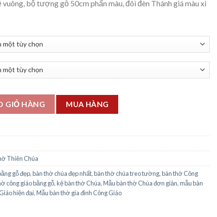
 vuông, bộ tượng gỗ 50cm phấn màu, đôi đèn Thánh giá màu xi
ng tượng gỗ phấn màu số lượng
O GIỎ HÀNG
MUA HÀNG
hờ Thiên Chúa
bằng gỗ đẹp
,
bàn thờ chúa đẹp nhất
,
bàn thờ chúa treo tường
,
bàn thờ Công
hờ công giáo bằng gỗ
,
kệ bàn thờ Chúa
,
Mẫu bàn thờ Chúa đơn giản
,
mẫu bàn
iáo hiện đại
,
Mẫu bàn thờ gia đình Công Giáo