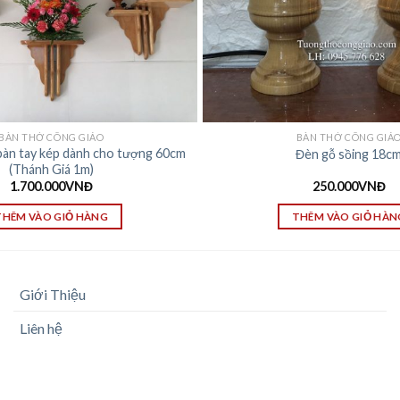
BÀN THỜ CÔNG GIÁO
BÀN THỜ CÔNG GIÁ
bàn tay kép dành cho tượng 60cm
Đèn gỗ sồing 18c
(Thánh Giá 1m)
1.700.000
VNĐ
250.000
VNĐ
THÊM VÀO GIỎ HÀNG
THÊM VÀO GIỎ HÀN
Giới Thiệu
Liên hệ