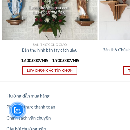
BÀN THỜ CÔNG GIÁO
Bàn thờ Chúa 
Bàn thờ hình bàn tay cách điệu
1.600.000
VNĐ
–
1.900.000
VNĐ
LỰA CHỌN CÁC TÙY CHỌN
Hướng dẫn mua hàng
Phương thức thanh toán
Chính sách vận chuyển
Câu hỏi thường gặp