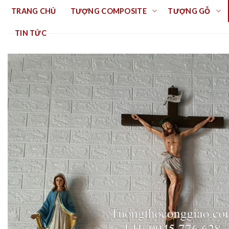
Skip
TRANG CHỦ
TƯỢNG COMPOSITE
TƯỢNG GỖ
to
content
TIN TỨC