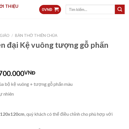
ỚI THIỆU
Tìm
0
VNĐ
kiếm:
GIÁO
/
BÀN THỜ THIÊN CHÚA
ện đại Kệ vuông tượng gỗ phấn
700.000
VNĐ
úa bộ kệ vuông + tượng gỗ phấn màu
ự nhiên
: 120x120cm
, quý khách có thể điều chỉnh cho phù hợp với