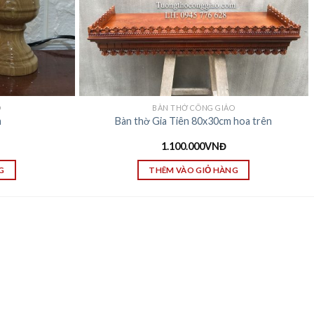
O
BÀN THỜ CÔNG GIÁO
m
Bàn thờ Gia Tiên 80x30cm hoa trên
1.100.000
VNĐ
G
THÊM VÀO GIỎ HÀNG