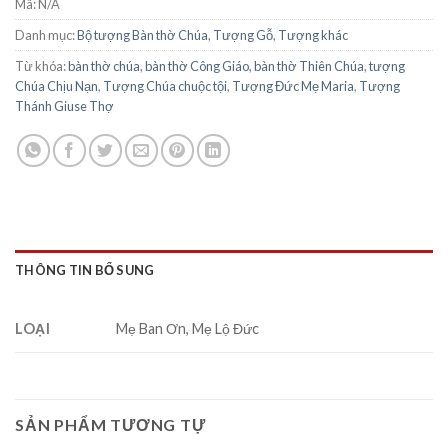
Mã:
N/A
Danh mục:
Bộ tượng Bàn thờ Chúa
,
Tượng Gỗ
,
Tượng khác
Từ khóa:
bàn thờ chúa
,
bàn thờ Công Giáo
,
bàn thờ Thiên Chúa
,
tượng
Chúa Chịu Nạn
,
Tượng Chúa chuộc tội
,
Tượng Đức Mẹ Maria
,
Tượng
Thánh Giuse Thợ
THÔNG TIN BỔ SUNG
LOẠI
Mẹ Ban Ơn, Mẹ Lộ Đức
SẢN PHẨM TƯƠNG TỰ