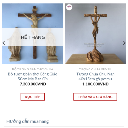
HẾT HÀNG
BỘ TƯỢNG BÀN THỜ CHÚA
TƯỢNG CHÚA GIÊ-SU
Bộ tượng bàn thờ Công Giáo
Tượng Chúa Chịu Nạn
50cm Mẹ Ban Ơn
40x15cm gỗ pơ mu
7.300.000
VNĐ
1.100.000
VNĐ
ĐỌC TIẾP
THÊM VÀO GIỎ HÀNG
Hướng dẫn mua hàng