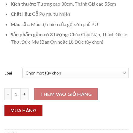
Kích thước:
Tượng cao 30cm, Thánh Giá cao 55cm
Chất liệu:
Gỗ Pơ mu tự nhiên
Màu sắc:
Màu tự nhiên của gỗ, sơn phủ PU
Sản phẩm gồm có 3 tượng:
Chúa Chịu Nạn, Thánh Giuse
Thợ, Đức Mẹ (Ban Ơn hoặc Lộ Đức tùy chọn)
Loại
Bộ tượng bàn thờ Chúa 30cm (TG 55cm) số lượng
THÊM VÀO GIỎ HÀNG
MUA HÀNG