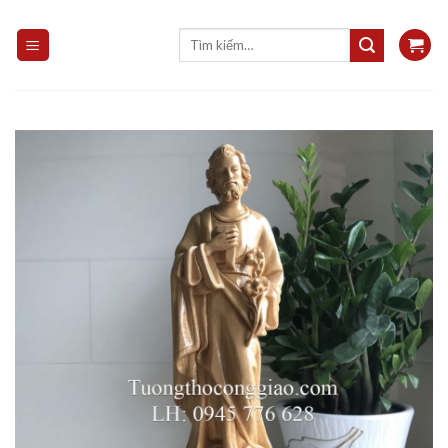
Skip
to
Tìm
kiếm:
content