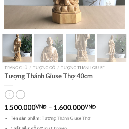
TRANG CHỦ
/
TƯỢNG GỖ
/
TƯỢNG THÁNH GIU-SE
Tượng Thánh Giuse Thợ 40cm
1.500.000
–
1.600.000
VNĐ
VNĐ
Tên sản phẩm:
Tượng Thánh Giuse Thợ
Chất liệu:
gỗ pơ mu tự nhiên