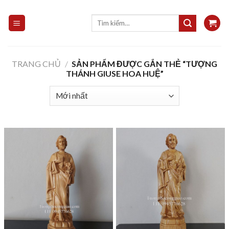
Skip
to
Tìm
kiếm:
content
TRANG CHỦ
/
SẢN PHẨM ĐƯỢC GẮN THẺ “TƯỢNG
THÁNH GIUSE HOA HUỆ”