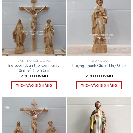
BÀN THỜ CÔNG GIÁO
TƯỢNG GỖ
Bộ tượng bàn thờ Công Giáo
Tượng Thánh Giuse Thợ 50cm
50cm gỗ (TG 90cm)
7.300.000
VNĐ
2.300.000
VNĐ
THÊM VÀO GIỎ HÀNG
THÊM VÀO GIỎ HÀNG