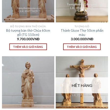
BỘ TƯỢNG BÀN THỜ CHÚA
TƯỢNG GỖ
Bộ tượng bàn thờ Chúa 60cm
Thánh Giuse Thợ 50cm phấn
gỗ (TG 110cm)
màu
9.700.000
VNĐ
3.000.000
VNĐ
THÊM VÀO GIỎ HÀNG
THÊM VÀO GIỎ HÀNG
HẾT HÀNG