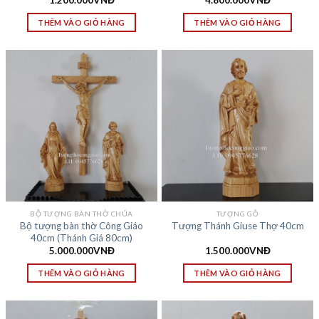
1.200.000
VNĐ
4.800.000
VNĐ
THÊM VÀO GIỎ HÀNG
THÊM VÀO GIỎ HÀNG
BỘ TƯỢNG BÀN THỜ CHÚA
TƯỢNG GỖ
Bộ tượng bàn thờ Công Giáo
Tượng Thánh Giuse Thợ 40cm
40cm (Thánh Giá 80cm)
5.000.000
VNĐ
1.500.000
VNĐ
THÊM VÀO GIỎ HÀNG
THÊM VÀO GIỎ HÀNG