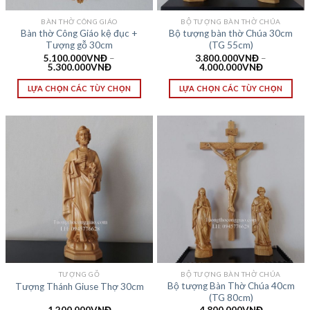
BÀN THỜ CÔNG GIÁO
BỘ TƯỢNG BÀN THỜ CHÚA
Bàn thờ Công Giáo kệ đục +
Bộ tượng bàn thờ Chúa 30cm
Tượng gỗ 30cm
(TG 55cm)
5.100.000
VNĐ
–
3.800.000
VNĐ
–
5.300.000
VNĐ
4.000.000
VNĐ
LỰA CHỌN CÁC TÙY CHỌN
LỰA CHỌN CÁC TÙY CHỌN
TƯỢNG GỖ
BỘ TƯỢNG BÀN THỜ CHÚA
Bộ tượng Bàn Thờ Chúa 40cm
Tượng Thánh Giuse Thợ 30cm
(TG 80cm)