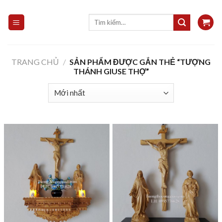
Skip
to
Tìm
kiếm:
content
TRANG CHỦ
/
SẢN PHẨM ĐƯỢC GẮN THẺ “TƯỢNG
THÁNH GIUSE THỢ”