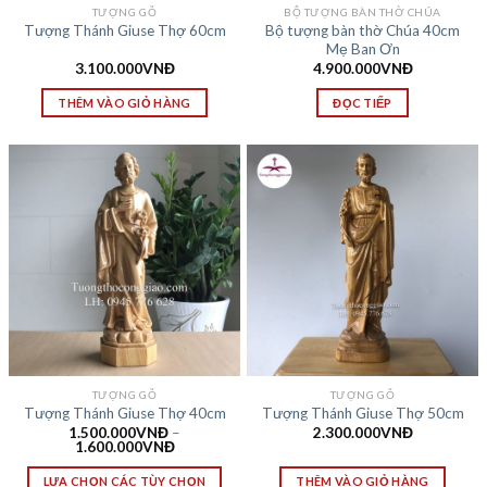
TƯỢNG GỖ
BỘ TƯỢNG BÀN THỜ CHÚA
Bộ tượng bàn thờ Chúa 40cm
Tượng Thánh Giuse Thợ 60cm
Mẹ Ban Ơn
3.100.000
VNĐ
4.900.000
VNĐ
THÊM VÀO GIỎ HÀNG
ĐỌC TIẾP
TƯỢNG GỖ
TƯỢNG GỖ
Tượng Thánh Giuse Thợ 40cm
Tượng Thánh Giuse Thợ 50cm
1.500.000
VNĐ
–
2.300.000
VNĐ
1.600.000
VNĐ
LỰA CHỌN CÁC TÙY CHỌN
THÊM VÀO GIỎ HÀNG