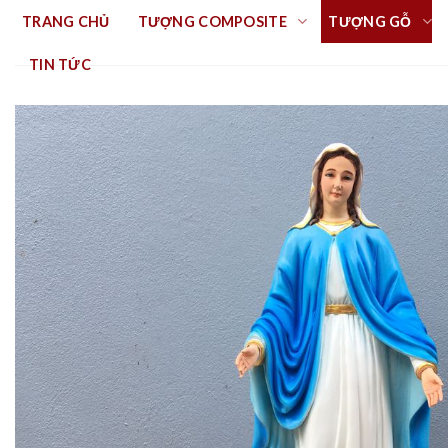
Skip
TRANG CHỦ
TƯỢNG COMPOSITE
TƯỢNG GỖ
to
content
TIN TỨC