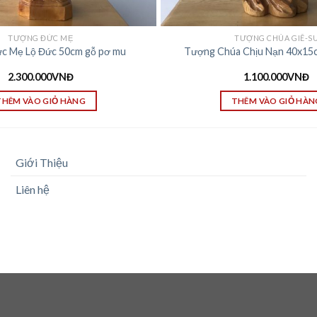
TƯỢNG ĐỨC MẸ
TƯỢNG CHÚA GIÊ-S
c Mẹ Lộ Đức 50cm gỗ pơ mu
Tượng Chúa Chịu Nạn 40x15
2.300.000
VNĐ
1.100.000
VNĐ
THÊM VÀO GIỎ HÀNG
THÊM VÀO GIỎ HÀN
Giới Thiệu
Liên hệ