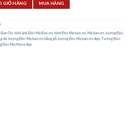
số lượng
O GIỎ HÀNG
MUA HÀNG
ỗ
 Ban Ơn
,
hình ảnh Đức Mẹ Ban ơn
,
hình Đức Mẹ ban ơn
,
Mẹ ban ơn
,
tượng Đức
g đá
,
tượng Đức Mẹ ban ơn bằng gỗ
,
tượng Đức Mẹ ban ơn đẹp
,
Tượng Đức
 Đức Mẹ Maria đẹp