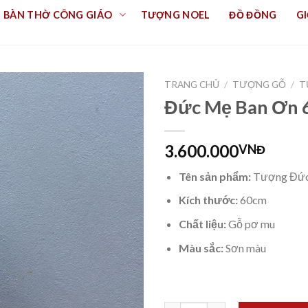
BÀN THỜ CÔNG GIÁO
TƯỢNG NOEL
ĐỒ ĐỒNG
GI
TRANG CHỦ
/
TƯỢNG GỖ
/
T
Đức Mẹ Ban Ơn 
3.600.000
VNĐ
Tên sản phẩm:
Tượng Đức
Kích thước:
60cm
Chất liệu:
Gỗ pơ mu
Màu sắc:
Sơn màu