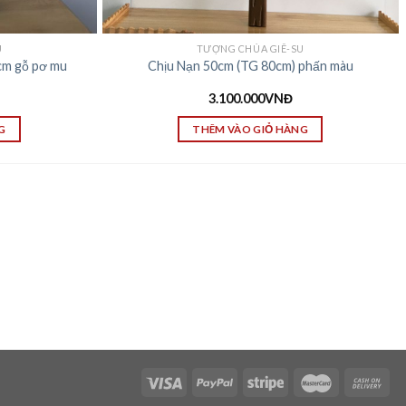
U
TƯỢNG CHÚA GIÊ-SU
cm gỗ pơ mu
Chịu Nạn 50cm (TG 80cm) phấn màu
3.100.000
VNĐ
G
THÊM VÀO GIỎ HÀNG