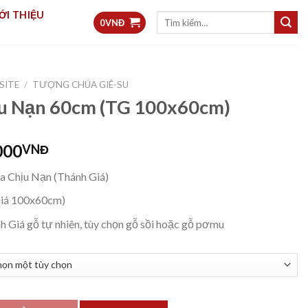
ỚI THIỆU
Tìm
0
VNĐ
kiếm:
SITE
/
TƯỢNG CHÚA GIÊ-SU
u Nạn 60cm (TG 100x60cm)
000
VNĐ
 Chịu Nạn (Thánh Giá)
Giá 100x60cm)
 Giá gỗ tự nhiên, tùy chọn gỗ sồi hoặc gỗ pơmu
G 100x60cm) số lượng