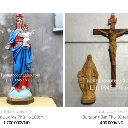
TƯỢNG COMPOSITE
TƯỢNG COMPOSITE
 Đức Mẹ Phù Hộ 100cm
Bộ tượng Bàn Thờ 30 sơn
1.700.000
VNĐ
400.000
VNĐ