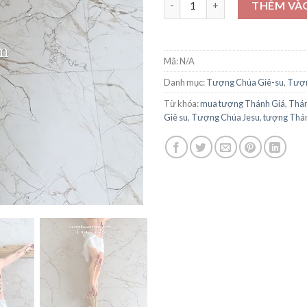
THÊM VÀ
Mã:
N/A
Danh mục:
Tượng Chúa Giê-su
,
Tượn
Từ khóa:
mua tượng Thánh Giá
,
Thán
Giê su
,
Tượng Chúa Jesu
,
tượng Thá