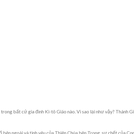
rong bất cứ gia đình Ki-tô Giáo nào. Vì sao lại như vậy? Thánh G
 bên ngoài và tình yêu của Thiên Chúa bên Trong, sự chết của Con