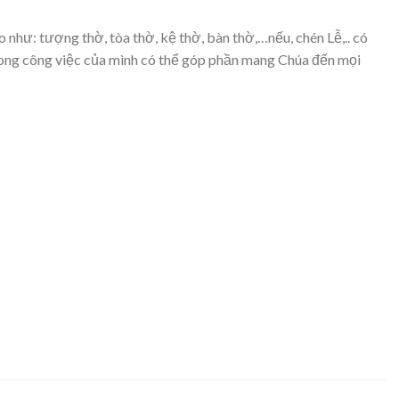
ư: tượng thờ, tòa thờ, kệ thờ, bàn thờ,…nếu, chén Lễ,.. có
 mong công việc của mình có thể góp phần mang Chúa đến mọi