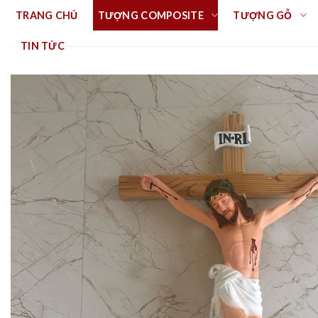
Skip
TRANG CHỦ
TƯỢNG COMPOSITE
TƯỢNG GỖ
to
content
TIN TỨC