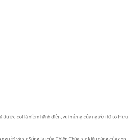
iá được coi là niềm hãnh diện, vui mừng của người Ki tô Hữu
 người và sự Sống lại của Thiên Chúa, sự kiêu căng của con