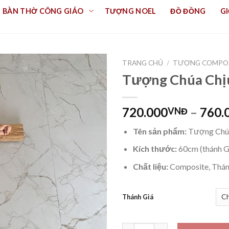
BÀN THỜ CÔNG GIÁO
TƯỢNG NOEL
ĐỒ ĐỒNG
GI
TRANG CHỦ
/
TƯỢNG COMPO
Tượng Chúa Chị
720.000
–
760.
VNĐ
Tên sản phẩm:
Tượng Chúa
Kích thước:
60cm (thánh 
Chất liệu:
Composite, Thánh
Thánh Giá
Tượng Chúa Chịu Nạn 60cm (T