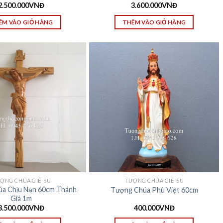
2.500.000
VNĐ
3.600.000
VNĐ
ÊM VÀO GIỎ HÀNG
THÊM VÀO GIỎ HÀNG
ỢNG CHÚA GIÊ-SU
TƯỢNG CHÚA GIÊ-SU
a Chịu Nạn 60cm Thánh
Tượng Chúa Phù Việt 60cm
Giá 1m
3.500.000
VNĐ
400.000
VNĐ