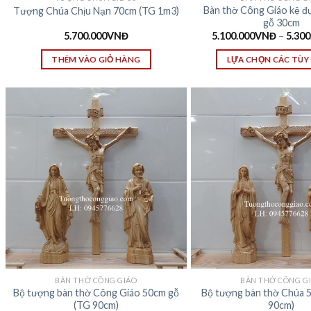
Bàn thờ Công Giáo kệ đ
Tượng Chúa Chịu Nạn 70cm (TG 1m3)
gỗ 30cm
5.700.000
VNĐ
5.100.000
VNĐ
–
5.300
THÊM VÀO GIỎ HÀNG
LỰA CHỌN CÁC TÙY
BÀN THỜ CÔNG GIÁO
BÀN THỜ CÔNG G
Bộ tượng bàn thờ Công Giáo 50cm gỗ
Bộ tượng bàn thờ Chúa 
(TG 90cm)
90cm)