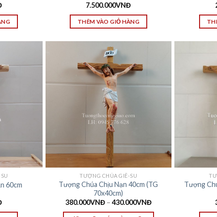
Đ
7.500.000
VNĐ
ÀNG
THÊM VÀO GIỎ HÀNG
TH
-SU
TƯỢNG CHÚA GIÊ-SU
TƯ
Tượng Chúa Chịu Nạn 40cm (TG
Tượng Chú
ạn 60cm
70x40cm)
Đ
380.000
VNĐ
–
430.000
VNĐ