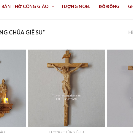
BÀN THỜ CÔNG GIÁO
TƯỢNG NOEL
ĐỒ ĐỒNG
GI
Hi
G CHÚA GIÊ SU”
IÁO
TƯỢNG CHÚA GIÊ-SU
TƯ