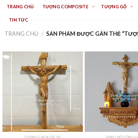
Skip
TRANG CHỦ
TƯỢNG COMPOSITE
TƯỢNG GỖ
to
content
TIN TỨC
TRANG CHỦ
/
SẢN PHẨM ĐƯỢC GẮN THẺ “TƯỢN
TƯỢNG CHÚA GIÊ-SU
BÀN THỜ CÔNG G