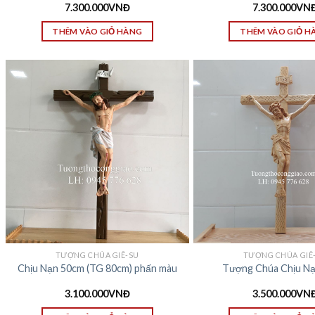
7.300.000
VNĐ
7.300.000
VN
THÊM VÀO GIỎ HÀNG
THÊM VÀO GIỎ H
TƯỢNG CHÚA GIÊ-SU
TƯỢNG CHÚA GIÊ
Chịu Nạn 50cm (TG 80cm) phấn màu
Tượng Chúa Chịu N
3.100.000
VNĐ
3.500.000
VN