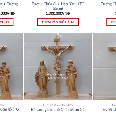
ục + Tượng
Tượng Chúa Chịu Nạn 30cm (TG
Tượng Ch
55cm)
.000
VNĐ
1.300.000
VNĐ
 CHỌN
THÊM VÀO GIỎ HÀNG
TH
IÁO
BÀN THỜ CÔNG GIÁO
TƯ
50cm gỗ (TG
Tượng Ch
Bộ tượng bàn thờ Chúa 50cm Gỗ