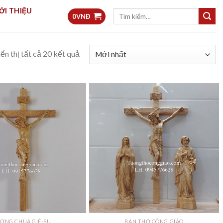
ỚI THIỆU
Tìm
0
VNĐ
kiếm:
ển thị tất cả 20 kết quả
ỢNG CHÚA GIÊ-SU
BÀN THỜ CÔNG GIÁO