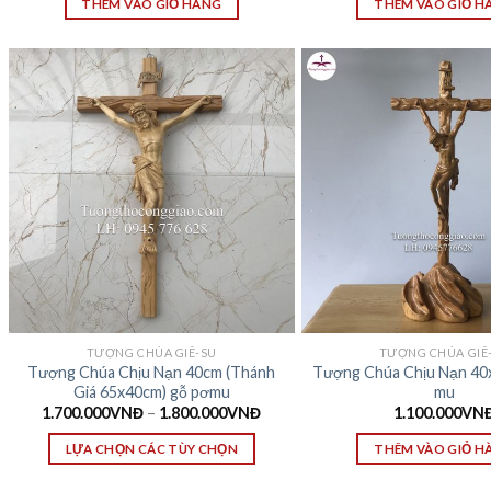
THÊM VÀO GIỎ HÀNG
THÊM VÀO GIỎ H
TƯỢNG CHÚA GIÊ-SU
TƯỢNG CHÚA GIÊ
Tượng Chúa Chịu Nạn 40cm (Thánh
Tượng Chúa Chịu Nạn 40
Giá 65x40cm) gỗ pơmu
mu
1.700.000
VNĐ
–
1.800.000
VNĐ
1.100.000
VN
LỰA CHỌN CÁC TÙY CHỌN
THÊM VÀO GIỎ H