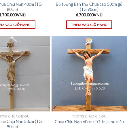
úa Chịu Nạn 40cm (TG
Bộ tượng Bàn thờ Chúa cao 50cm gỗ
80cm)
(TG 90cm)
1.700.000
VNĐ
6.700.000
VNĐ
ÊM VÀO GIỎ HÀNG
THÊM VÀO GIỎ HÀNG
ỢNG CHÚA GIÊ-SU
TƯỢNG CHÚA GIÊ-SU
úa Chịu Nạn 50cm (TG
Chúa Chịu Nạn 60cm (TG 1m) sơn màu
90cm)