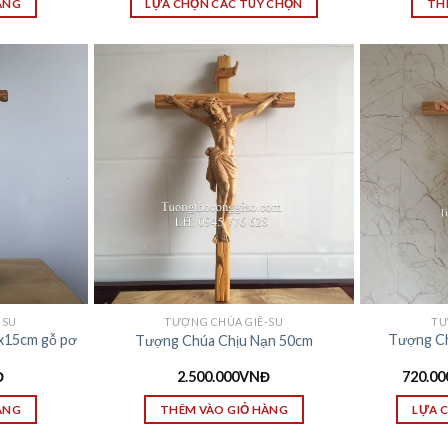
ÀNG
LỰA CHỌN CÁC TÙY CHỌN
TH
-SU
TƯỢNG CHÚA GIÊ-SU
TƯ
x15cm gỗ pơ
Tượng Ch
Tượng Chúa Chịu Nạn 50cm
Đ
2.500.000
VNĐ
720.00
ÀNG
THÊM VÀO GIỎ HÀNG
LỰA 