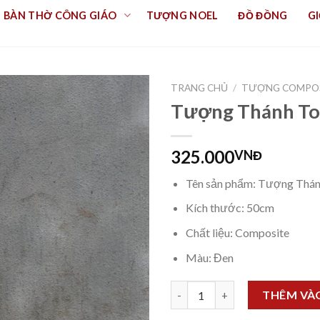
BÀN THỜ CÔNG GIÁO
TƯỢNG NOEL
ĐỒ ĐỒNG
GI
TRANG CHỦ
/
TƯỢNG COMPO
Tượng Thánh T
325.000
VNĐ
Tên sản phẩm: Tượng Thá
Kích thước: 50cm
Chất liệu: Composite
Màu: Đen
Tượng Thánh Toma 50cm số l
THÊM VÀ