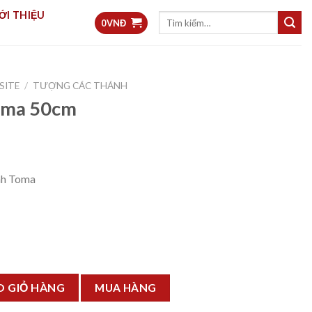
ỚI THIỆU
Tìm
0
VNĐ
kiếm:
SITE
/
TƯỢNG CÁC THÁNH
oma 50cm
nh Toma
ượng
O GIỎ HÀNG
MUA HÀNG