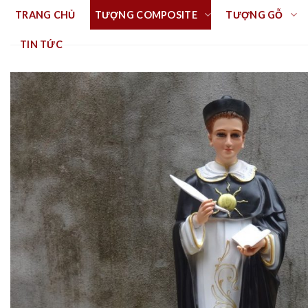
Skip
TRANG CHỦ
TƯỢNG COMPOSITE
TƯỢNG GỖ
to
content
TIN TỨC