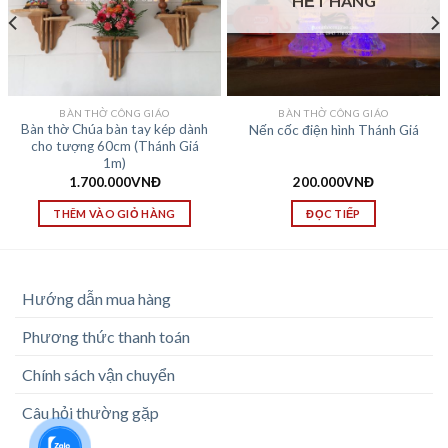
HẾT HÀNG
BÀN THỜ CÔNG GIÁO
BÀN THỜ CÔNG GIÁO
Bàn thờ Chúa bàn tay kép dành
Nến cốc điện hình Thánh Giá
cho tượng 60cm (Thánh Giá
1m)
1.700.000
VNĐ
200.000
VNĐ
THÊM VÀO GIỎ HÀNG
ĐỌC TIẾP
Hướng dẫn mua hàng
Phương thức thanh toán
Chính sách vận chuyển
Câu hỏi thường gặp