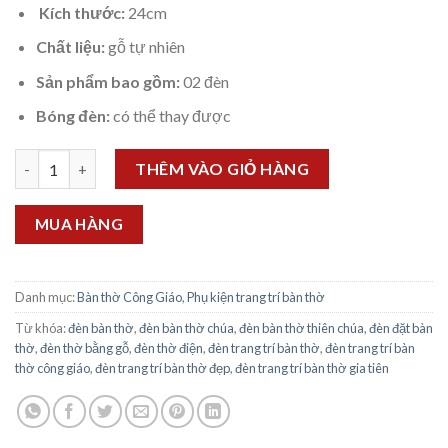
Kích thước:
24cm
Chất liệu:
gỗ tự nhiên
Sản phẩm bao gồm:
02 đèn
Bóng đèn:
có thể thay được
Đèn bàn thờ Chúa hình Thánh Giá 24cm số lượng
THÊM VÀO GIỎ HÀNG
MUA HÀNG
Danh mục:
Bàn thờ Công Giáo
,
Phụ kiện trang trí bàn thờ
Từ khóa:
đèn bàn thờ
,
đèn bàn thờ chúa
,
đèn bàn thờ thiên chúa
,
đèn đặt bàn
thờ
,
đèn thờ bằng gỗ
,
đèn thờ điện
,
đèn trang trí bàn thờ
,
đèn trang trí bàn
thờ công giáo
,
đèn trang trí bàn thờ đẹp
,
đèn trang trí bàn thờ gia tiên