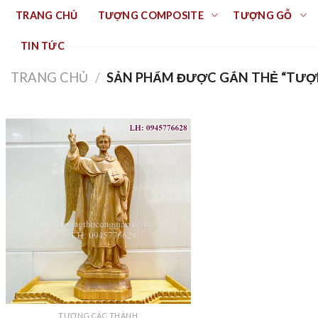
Skip
TRANG CHỦ
TƯỢNG COMPOSITE
TƯỢNG GỖ
to
content
TIN TỨC
TRANG CHỦ
/
SẢN PHẨM ĐƯỢC GẮN THẺ “TƯỢ
TƯỢNG CÁC THÁNH