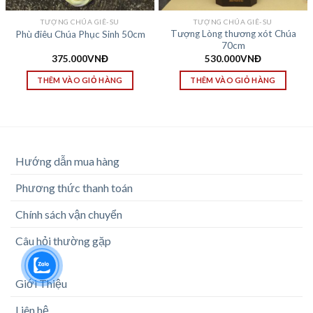
TƯỢNG CHÚA GIÊ-SU
TƯỢNG CHÚA GIÊ-SU
Tượng Lòng thương xót Chúa
Phù điêu Chúa Phục Sinh 50cm
70cm
375.000
VNĐ
530.000
VNĐ
THÊM VÀO GIỎ HÀNG
THÊM VÀO GIỎ HÀNG
Hướng dẫn mua hàng
Phương thức thanh toán
Chính sách vận chuyển
Câu hỏi thường gặp
Giới Thiệu
Liên hệ