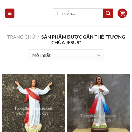
Skip
to
Tìm
kiếm:
content
TRANG CHỦ
/
SẢN PHẨM ĐƯỢC GẮN THẺ “TƯỢNG
CHÚA JESUS”