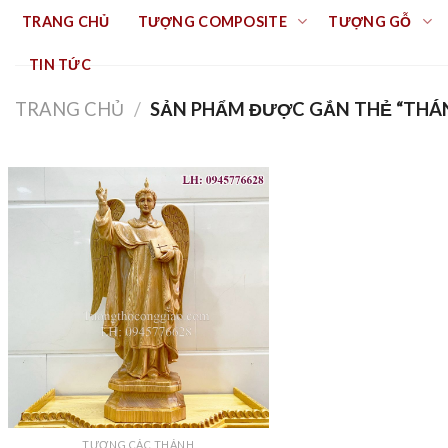
Skip
TRANG CHỦ
TƯỢNG COMPOSITE
TƯỢNG GỖ
to
content
TIN TỨC
TRANG CHỦ
/
SẢN PHẨM ĐƯỢC GẮN THẺ “THÁ
TƯỢNG CÁC THÁNH