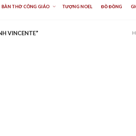
BÀN THỜ CÔNG GIÁO
TƯỢNG NOEL
ĐỒ ĐỒNG
GI
H
NH VINCENTE”