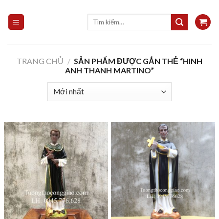
Skip
to
Tìm
kiếm:
content
TRANG CHỦ
/
SẢN PHẨM ĐƯỢC GẮN THẺ “HINH
ANH THANH MARTINO”